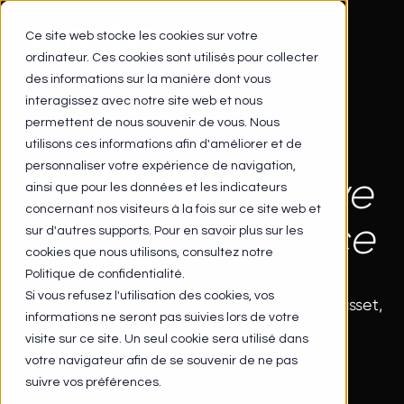
Skip
to
Ce site web stocke les cookies sur votre
main
ordinateur. Ces cookies sont utilisés pour collecter
content
des informations sur la manière dont vous
interagissez avec notre site web et nous
permettent de nous souvenir de vous. Nous
utilisons ces informations afin d'améliorer et de
WHITE PAPER
personnaliser votre expérience de navigation,
Towards effective
ainsi que pour les données et les indicateurs
concernant nos visiteurs à la fois sur ce site web et
data governance
sur d'autres supports. Pour en savoir plus sur les
cookies que nous utilisons, consultez notre
Politique de confidentialité.
Si vous refusez l'utilisation des cookies, vos
In a world where information is a strategic asset,
informations ne seront pas suivies lors de votre
this white paper helps you stay ahead.
visite sur ce site. Un seul cookie sera utilisé dans
votre navigateur afin de se souvenir de ne pas
suivre vos préférences.